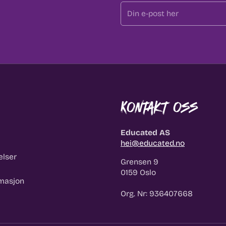
Kontakt oss
Educated AS
hei@educated.no
elser
Grensen 9
0159 Oslo
masjon
Org. Nr: 936407668