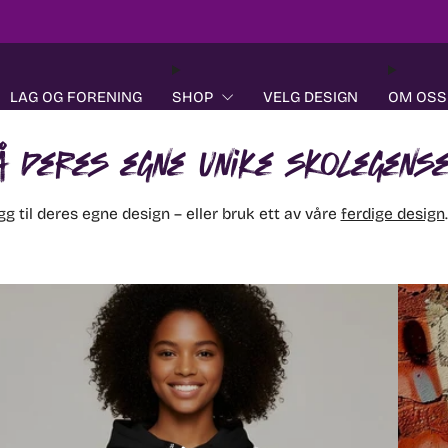
Dere i fokus
LAG OG FORENING
SHOP
VELG DESIGN
OM OSS
å deres egne unike skolegens
g til deres egne design – eller bruk ett av våre
ferdige design