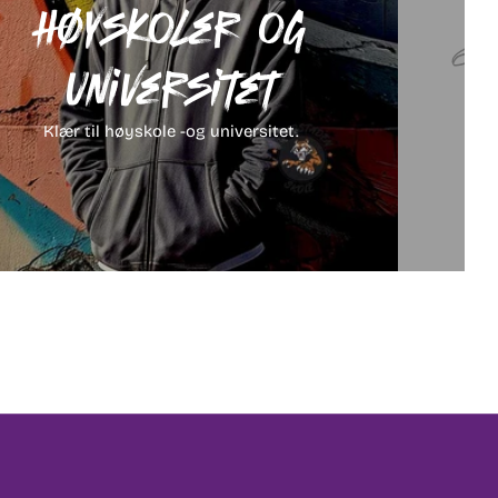
Høyskoler og
universitet
Klær til høyskole -og universitet.