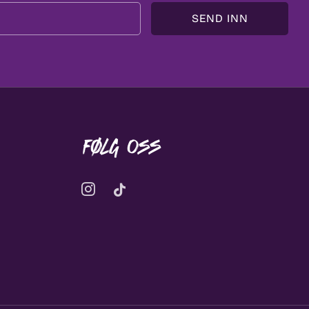
Email
SEND INN
Følg oss
Instagram
Tiktok